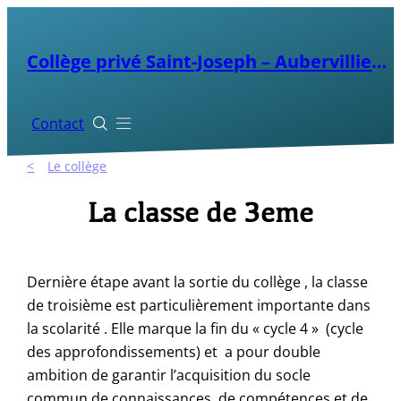
Aller
au
Collège privé Saint-Joseph – Aubervilliers
contenu
Contact


Le collège
La classe de 3eme
Dernière étape avant la sortie du collège , la classe
de troisième est particulièrement importante dans
la scolarité . Elle marque la fin du « cycle 4 » (cycle
des approfondissements) et a pour double
ambition de garantir l’acquisition du socle
commun de connaissances, de compétences et de