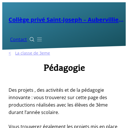
Aller
au
Collège privé Saint-Joseph – Aubervilliers
contenu
Contact


La classe de 3eme
Pédagogie
Des projets , des activités et de la pédagogie
innovante : vous trouverez sur cette page des
productions réalisées avec les élèves de 3ème
durant l’année scolaire.
Vous trouverez également les projets mis en place