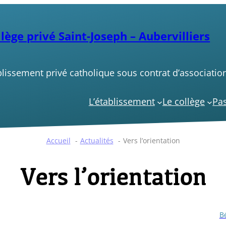
lège privé Saint-Joseph – Aubervilliers
blissement privé catholique sous contrat d’association
L’établissement
Le collège
Pas
Accueil
Actualités
Vers l’orientation
Vers l’orientation
B